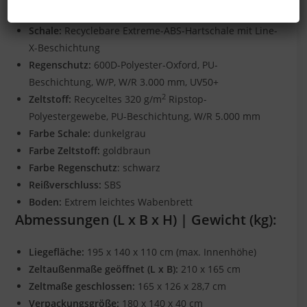
Schale:
Recyclebare Extreme-ABS-Hartschale mit Line-
X-Beschichtung
Regenschutz:
600D-Polyester-Oxford, PU-
Beschichtung, W/P, W/R 3.000 mm, UV50+
2
Zeltstoff:
Recyceltes 320 g/m
Ripstop-
Polyestergewebe, PU-Beschichtung, W/R 5.000 mm
Farbe Schale:
dunkelgrau
Farbe Zeltstoff:
goldbraun
Farbe Regenschutz
: schwarz
Reißverschluss:
SBS
Boden:
Extrem leichtes Wabenbrett
Abmessungen (L x B x H) | Gewicht (kg):
Liegefläche:
195 x 140 x 110 cm (max. Innenhöhe)
Zeltaußenmaße geöffnet (L x B):
210 x 165 cm
Zeltmaße geschlossen:
165 x 126 x 28,7 cm
Verpackungsgröße:
180 x 140 x 40 cm