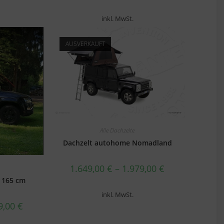
inkl. MwSt.
AUSVERKAUFT
Alle Dachzelte
Dachzelt autohome Nomadland
1.649,00
€
–
1.979,00
€
– 165 cm
inkl. MwSt.
9,00
€