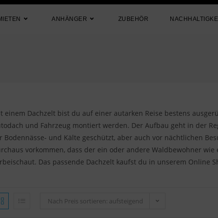
MIETEN
ANHÄNGER
ZUBEHÖR
NACHHALTIGKE
t einem Dachzelt bist du auf einer autarken Reise bestens ausger
todach und Fahrzeug montiert werden. Der Aufbau geht in der Reg
r Bodennässe- und Kälte geschützt, aber auch vor nächtlichen Be
rchaus vorkommen, dass der ein oder andere Waldbewohner wie ei
rbeischaut. Das passende Dachzelt kaufst du in unserem Online S
Nach Preis sortieren: aufsteigend