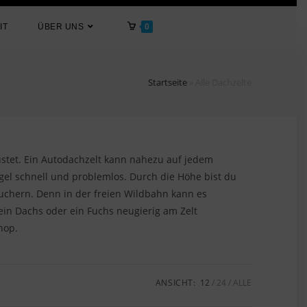
IT
ÜBER UNS
0
Startseite
»
Alle Dachzelte
üstet. Ein Autodachzelt kann nahezu auf jedem
el schnell und problemlos. Durch die Höhe bist du
suchern. Denn in der freien Wildbahn kann es
n Dachs oder ein Fuchs neugierig am Zelt
hop.
ANSICHT:
12
24
ALLE