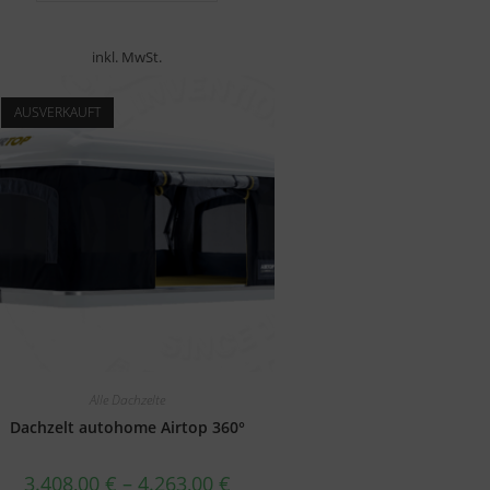
inkl. MwSt.
AUSVERKAUFT
Alle Dachzelte
Dachzelt autohome Airtop 360°
3.408,00
€
–
4.263,00
€