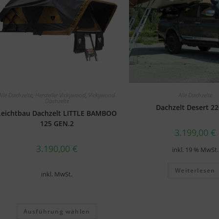
Alle Dachzelte
,
Hersteller Vickywood
,
Vickywood
Alle Dachzelte
Dachzelte
Dachzelt Desert 2
Leichtbau Dachzelt LITTLE BAMBOO
125 GEN.2
3.199,00
€
3.190,00
€
inkl. 19 % MwSt.
Weiterlesen
inkl. MwSt.
Ausführung wählen