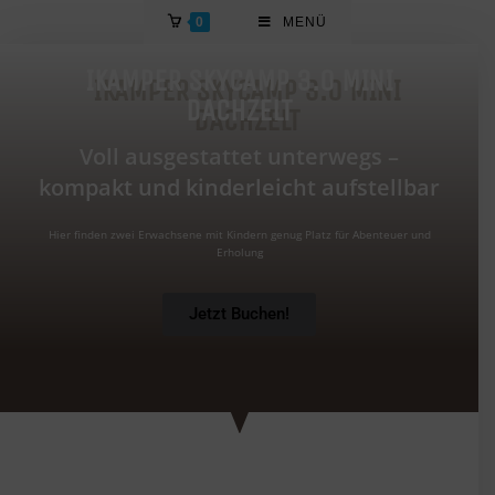
0
MENÜ
IKAMPER SKYCAMP 3.0 MINI
DACHZELT
Voll ausgestattet unterwegs –
kompakt und kinderleicht aufstellbar
Hier finden zwei Erwachsene mit Kindern genug Platz für Abenteuer und
Erholung
Jetzt Buchen!