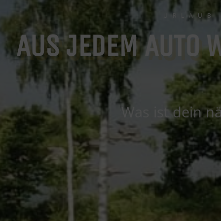
URLAUB
AUS JEDEM AUTO 
Was ist dein nä