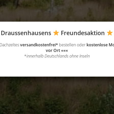
Draussenhausens
Freundesa
ktion
 Dachzeltes
versandkostenfrei*
bestellen oder
kostenlose M
vor Ort
«««
*
innerhalb Deutschlands ohne Inseln