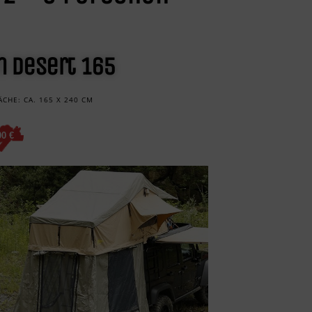
n Desert 165
ÄCHE: CA. 165 X 240 CM
00 €