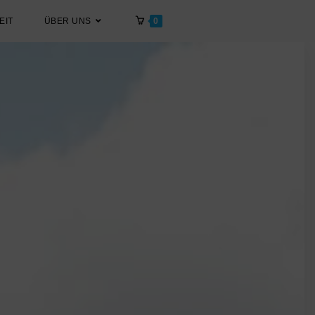
EIT
ÜBER UNS
0