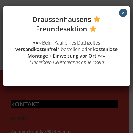
Neueste Beiträge
×
Draussenhausens
Hallo Welt!
Freundesa
ktion
Neueste Kommentare
»»»
Beim Kauf eines Dachzeltes
versandkostenfrei*
bestellen oder
kostenlose
Montage + Einweisung vor Ort
«««
*
innerhalb Deutschlands ohne Inseln
KONTAKT
Kontakt
Auf dem Knuf 6, 59073 Hamm